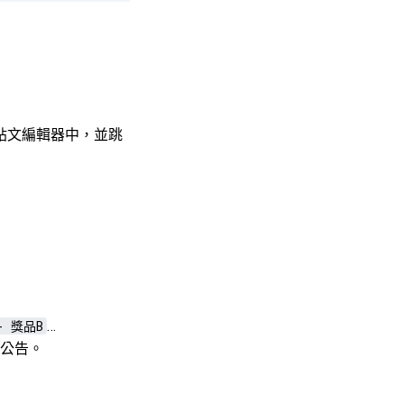
的新貼文編輯器中，並跳
- 獎品B
…
公告。